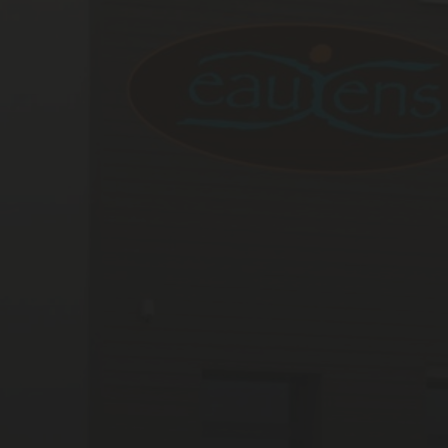
prev
next